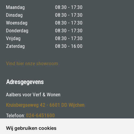
Maandag
08:30 - 17:30
Dinsdag
08:30 - 17:30
Woensdag
08:30 - 17:30
Donderdag
08:30 - 17:30
Vrijdag
08:30 - 17:30
Zaterdag
08:30 - 16:00
Vind hier onze showroom
Adresgegevens
Aalbers voor Verf & Wonen
Kruisbergseweg 42 - 6601 DD Wijchen
Telefoon:
024-6451600
E-mail:
info@aalbersspeciaalzaak.nl
Wij gebruiken cookies