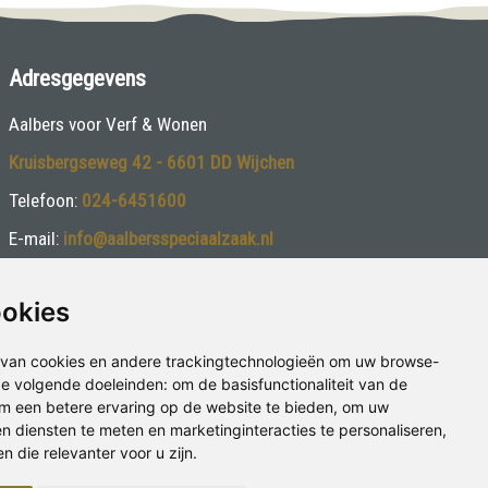
Adresgegevens
Aalbers voor Verf & Wonen
Kruisbergseweg 42 - 6601 DD Wijchen
Telefoon:
024-6451600
E-mail:
info@aalbersspeciaalzaak.nl
Volg ons:
ookies
van cookies en andere trackingtechnologieën om uw browse-
 de volgende doeleinden:
om de basisfunctionaliteit van de
m een betere ervaring op de website te bieden
,
om uw
en diensten te meten en marketinginteracties te personaliseren
,
 die relevanter voor u zijn
.