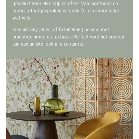
geschikt voor elke stijl en sfeer. Van ingetogen en
rustig tot uitgesproken en gedurfd, er is voor ieder
wat wils.
Kies uit vinyl, vlies, of fotobehang behang met
prachtige prints en texturen. Perfect voor het creëren
van een unieke look in elke ruimte!