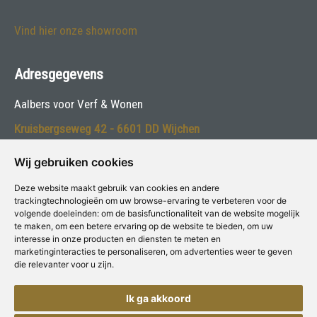
Vind hier onze showroom
Adresgegevens
Aalbers voor Verf & Wonen
Kruisbergseweg 42 - 6601 DD Wijchen
Telefoon:
024-6451600
Wij gebruiken cookies
E-mail:
info@aalbersspeciaalzaak.nl
Deze website maakt gebruik van cookies en andere
trackingtechnologieën om uw browse-ervaring te verbeteren voor de
volgende doeleinden:
om de basisfunctionaliteit van de website mogelijk
Volg ons:
te maken
,
om een betere ervaring op de website te bieden
,
om uw
interesse in onze producten en diensten te meten en
marketinginteracties te personaliseren
,
om advertenties weer te geven
die relevanter voor u zijn
.
Ik ga akkoord
Deze winkel is aangesloten bij
Voor Verf & Wonen