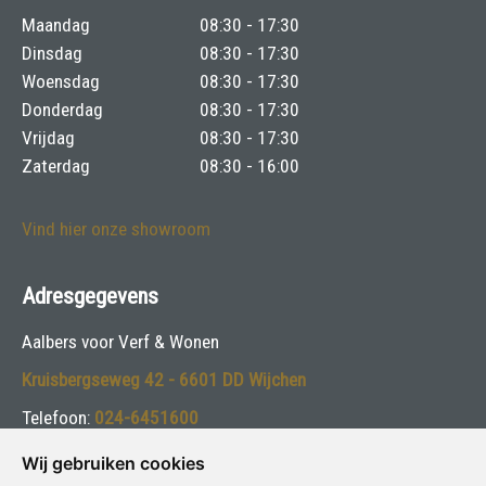
Maandag
08:30 - 17:30
Dinsdag
08:30 - 17:30
Woensdag
08:30 - 17:30
Donderdag
08:30 - 17:30
Vrijdag
08:30 - 17:30
Zaterdag
08:30 - 16:00
Vind hier onze showroom
Adresgegevens
Aalbers voor Verf & Wonen
Kruisbergseweg 42 - 6601 DD Wijchen
Telefoon:
024-6451600
E-mail:
info@aalbersspeciaalzaak.nl
Wij gebruiken cookies