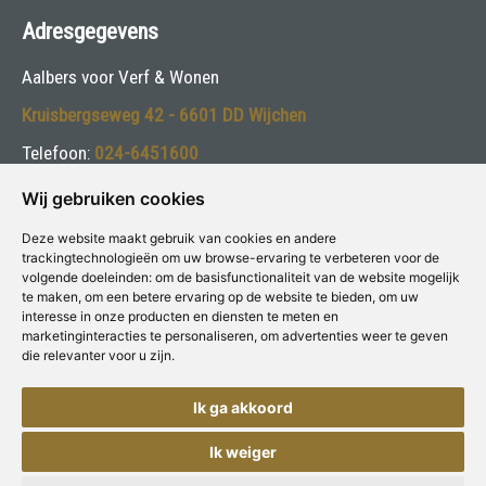
Adresgegevens
Aalbers voor Verf & Wonen
Kruisbergseweg 42 - 6601 DD Wijchen
Telefoon:
024-6451600
E-mail:
info@aalbersspeciaalzaak.nl
Wij gebruiken cookies
Deze website maakt gebruik van cookies en andere
Volg ons:
trackingtechnologieën om uw browse-ervaring te verbeteren voor de
volgende doeleinden:
om de basisfunctionaliteit van de website mogelijk
te maken
,
om een betere ervaring op de website te bieden
,
om uw
interesse in onze producten en diensten te meten en
marketinginteracties te personaliseren
,
om advertenties weer te geven
die relevanter voor u zijn
.
Deze winkel is aangesloten bij
Voor Verf & Wonen
Ik ga akkoord
Ik weiger
Copyright © Concepts & Companies BV. Alle rechten voorbehouden.
Privacybeleid
|
Disclaimer