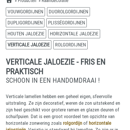
»
Producten
»
Raamdecoratie
VOUWGORDIJNEN
DUOROLGORDIJNEN
DUPLIGORDIJNEN
PLISSÉGORDIJNEN
HOUTEN JALOEZIE
HORIZONTALE JALOEZIE
VERTICALE JALOEZIE
ROLGORDIJNEN
VERTICALE JALOEZIE - FRIS EN
PRAKTISCH
SCHOON IN EEN HANDOMDRAAI !
Verticale lamellen hebben een geheel eigen, sfeervolle
uitstraling. Ze zijn decoratief, weren de zon uitstekend en
zijn heel geschikt voor grotere ramen en glazen deuren of
schuifpuien. Dat is een groot voordeel ten opzichte van
horizontale zonwering zoals
rolgordijn
of
horizontale
jaloezieën
. Variatie is standaard bij lamellen. Ze zijn er in