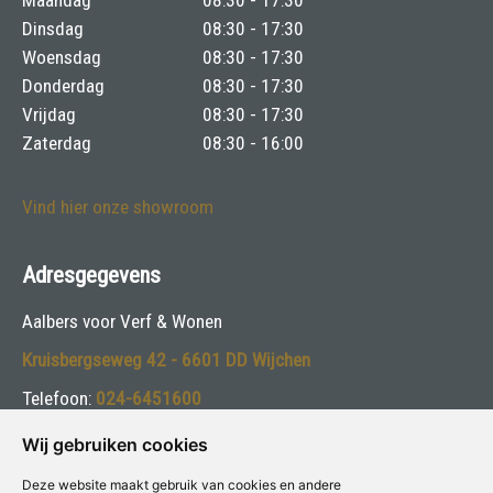
Dinsdag
08:30 - 17:30
Woensdag
08:30 - 17:30
Donderdag
08:30 - 17:30
Vrijdag
08:30 - 17:30
Zaterdag
08:30 - 16:00
Vind hier onze showroom
Adresgegevens
Aalbers voor Verf & Wonen
Kruisbergseweg 42 - 6601 DD Wijchen
Telefoon:
024-6451600
E-mail:
info@aalbersspeciaalzaak.nl
Wij gebruiken cookies
Deze website maakt gebruik van cookies en andere